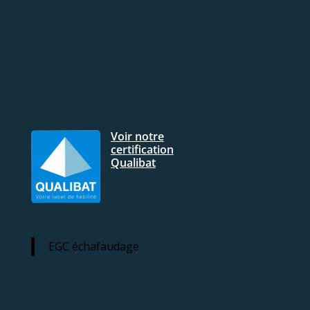
Voir notre
certification
Qualibat
EGC échafaudage